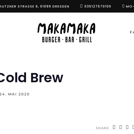
AUTZNER STRASSE 6, 01099 DRESDEN
035127570100
MO-
F
 Cold Brew
24. MAI 2020
SHARE