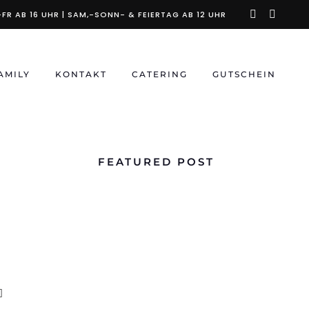
instagra
faceb
FR AB 16 UHR | SAM,-SONN- & FEIERTAG AB 12 UHR
f
AMILY
KONTAKT
CATERING
GUTSCHEIN
FEATURED POST