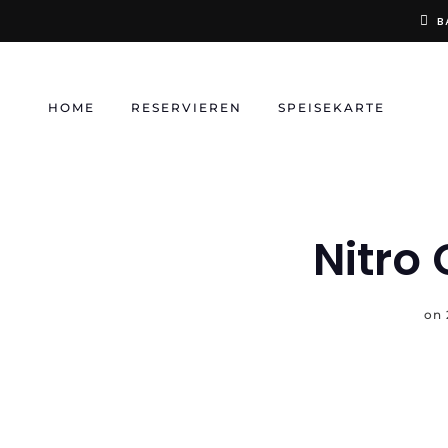
Skip
B
to
content
HOME
RESERVIEREN
SPEISEKARTE
Nitro
on