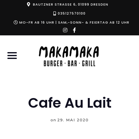
Skip
BAUTZNER STRASSE 6, 01099 DRESDEN
to
035127570100
content
MO-FR AB 16 UHR | SAM,-SONN- & FEIERTAG AB 12 UHR
instagram
facebook-
f
Cafe Au Lait
on
29. MAI 2020