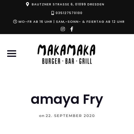
Skip
BAUTZNER STRASSE 6, 01099 DRESDEN
to
035127570100
content
MO-FR AB 16 UHR | SAM,-SONN- & FEIERTAG AB 12 UHR
instagram
facebook-
f
amaya Fry
on
22. SEPTEMBER 2020