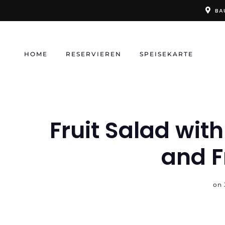
Skip
BA
to
content
HOME
RESERVIEREN
SPEISEKARTE
Fruit Salad wit
and F
on