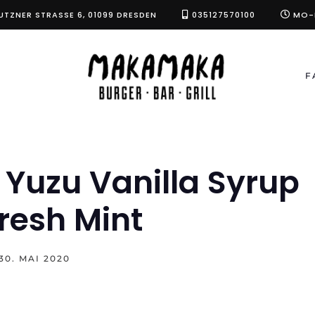
UTZNER STRASSE 6, 01099 DRESDEN
035127570100
MO-F
F
h Yuzu Vanilla Syrup
resh Mint
30. MAI 2020