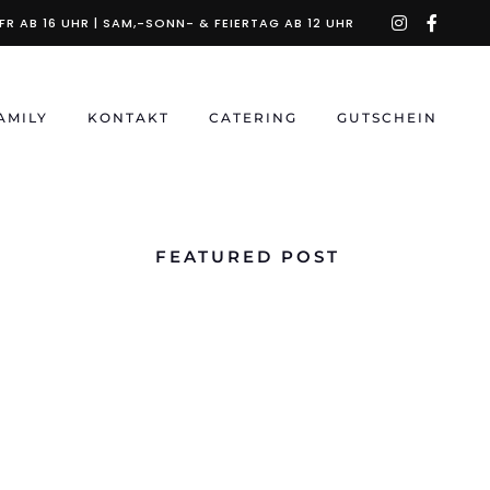
instagra
faceb
R AB 16 UHR | SAM,-SONN- & FEIERTAG AB 12 UHR
f
AMILY
KONTAKT
CATERING
GUTSCHEIN
FEATURED POST