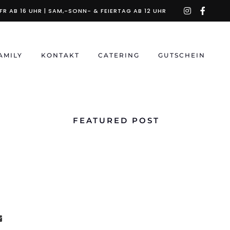
instagra
faceb
R AB 16 UHR | SAM,-SONN- & FEIERTAG AB 12 UHR
f
AMILY
KONTAKT
CATERING
GUTSCHEIN
FEATURED POST