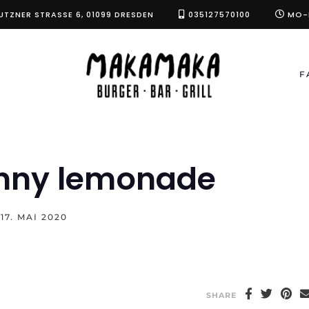
UTZNER STRASSE 6, 01099 DRESDEN
035127570100
MO-F
F
inny lemonade
n
17. MAI 2020
SHARE