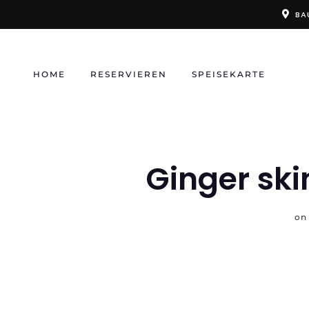
Skip
BA
to
content
HOME
RESERVIEREN
SPEISEKARTE
Ginger sk
o