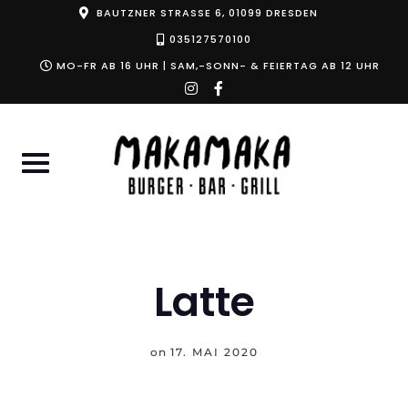
Skip
BAUTZNER STRASSE 6, 01099 DRESDEN
to
035127570100
content
MO-FR AB 16 UHR | SAM,-SONN- & FEIERTAG AB 12 UHR
instagram
facebook-
f
Latte
on
17. MAI 2020