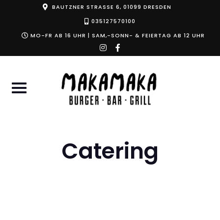
Skip
BAUTZNER STRASSE 6, 01099 DRESDEN
to
035127570100
content
MO-FR AB 16 UHR | SAM,-SONN- & FEIERTAG AB 12 UHR
instagram
facebook-
f
Catering