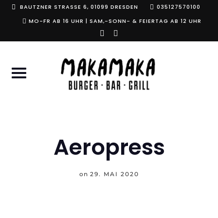
Skip
BAUTZNER STRASSE 6, 01099 DRESDEN
035127570100
to
MO-FR AB 16 UHR | SAM,-SONN- & FEIERTAG AB 12 UHR
instagram
facebook-
content
f
Aeropress
on
29. MAI 2020