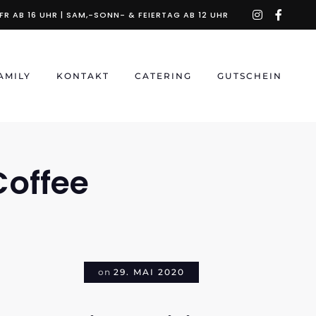
instagra
faceb
R AB 16 UHR | SAM,-SONN- & FEIERTAG AB 12 UHR
f
AMILY
KONTAKT
CATERING
GUTSCHEIN
offee
on
29. MAI 2020