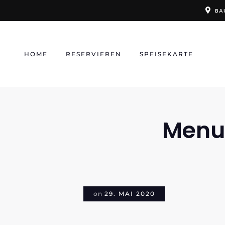
Skip
BA
to
content
HOME
RESERVIEREN
SPEISEKARTE
Menu
on
29. MAI 2020